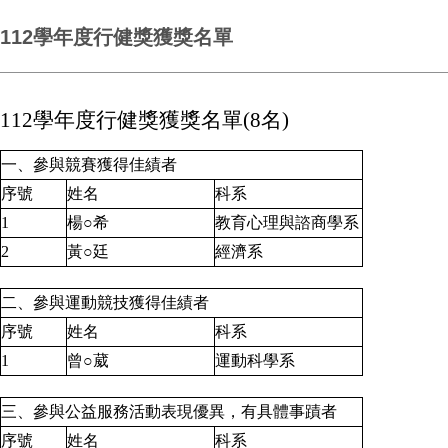
112學年度行健獎獲獎名單
112學年度行健獎獲獎名單(8名)
一、參與競賽獲得佳績者
序號
姓名
科系
1
楊○希
教育心理與諮商學系
2
黃○廷
經濟系
二、參與運動競技獲得佳績者
序號
姓名
科系
1
曾○葳
運動科學系
三、參與公益服務活動表現優異，有具體事蹟者
序號
姓名
科系