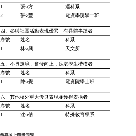
1
張○方
運科系
2
張○豐
電資學院學士班
四、參與社團活動表現優異，有具體事蹟者
序號
姓名
科系
1
林○興
天文所
五、不畏逆境，奮發向上，足堪學生楷模者
序號
姓名
科系
1
陳○覺
電資院學士班
六、其他校外重大優良表現並獲得表揚者
序號
姓名
科系
1
沈○倩
特殊教育學系
恭喜以上獲獎同學