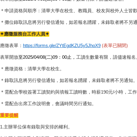
＊申請資格與順序：清華大學在校生、教職員、校友與校外人士皆
＊攤位錄取訊息將另行發信通知，如若報名踴躍，未錄取者將不另
✦
應徵
服務台
工作人員
✦
應徵表單：
https://forms.gle/ZYtEgdKZU5y5JhoX9
(表單已關閉)
表單開放
至
2025/04/08(
二)09：00止，
工讀生數量有限，請儘速報名
＊應徵資格：清華大學在校生。
＊錄取訊息將另行發信通知，如若報名踴躍，未錄取者將不另通知
＊需配合學校簽署工讀契約與填報工讀時數，時薪190元/小時，工作
＊需配合出席工作說明會，會議時間另行通知。
重要提醒
1.
主辦單位保有錄取與安排的權利。