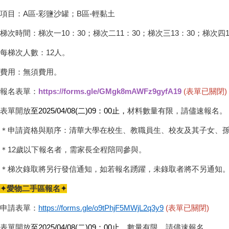
項目：A區-彩鹽沙罐；B區-輕黏土
梯次時間：梯次一10：30；梯次二11：30；梯次三13：30；梯次四1
每梯次人數：12人。
費用：無須費用。
報名表單：
https://forms.gle/GMgk8mAWFz9gyfA19
(表單已關閉)
表單開放
至
2025/04/08(
二)09：00止，
材料數量有限，請儘速報名。
＊申請資格與順序：清華大學在校生、教職員生、校友及其子女、
＊12歲以下報名者，需家長全程陪同參與。
＊梯次錄取將另行發信通知，如若報名踴躍，未錄取者將不另通知
✦
✦
愛物二手區報名
申請表單：
https://forms.gle/o9tPhjF5MWjL2q3y9
(表單已關閉)
表單開放
至
2025/04/08(
二)09：00止
，數量有限，請儘速報名。