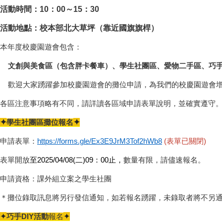
活動時間：10：00～15：30
活動地點：校本部北大草坪（靠近國旗旗桿）
本年度校慶園遊會包含：
文創與美食區（包含胖卡餐車）、學生社團區、愛物二手區、巧手
歡迎大家踴躍參加校慶園遊會的攤位申請，為我們的校慶園遊會增
各區注意事項略有不同，請詳讀各區域申請表單說明，並確實遵守
✦
✦
學生社團區攤位報名
申請表單：
https://forms.gle/Ex3E9JrM3Tof2hWb8
(表單已關閉)
表單開放
至
2025/04/08(
二)09：00止，
數量有限，請儘速報名。
申請資格：課外組立案之學生社團
＊攤位錄取訊息將另行發信通知，如若報名踴躍，未錄取者將不另
✦
✦
巧手DIY活動
報名