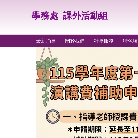
跳
到
學務處
課外活動組
主
要
內
容
最新消息
關於我們
社團服務
特色項
區