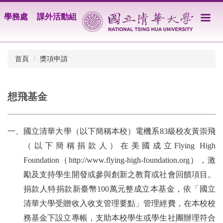
跳
學務處
課外活動組
到
主
要
內
首頁
獎項申請
容
區
想飛基金
一、國立清華大學（以下簡稱本校）電機系83級校友黃崇飛
（以下簡稱捐款人）在美國成立Flying High
Foundation（http://www.flying-high-foundation.org），激
勵及支持學生開發或參與創新之教育或社會回饋項目。
捐款人特捐款新臺幣100萬元整成立本基金，依「國立
清華大學受贈收入收支管理要點」管理經費，在本校校
務基金下設立專帳，支助本校學生或學生社團辦理符合