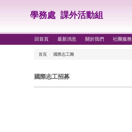
跳
到
學務處
課外活動組
主
要
內
容
回首頁
最新消息
關於我們
社團服務
區
首頁
國際志工團
國際志工招募