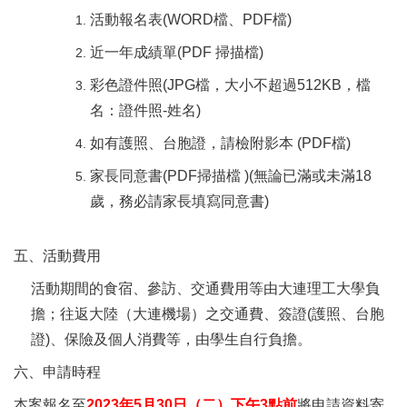
活動報名表(WORD檔、PDF檔)
近一年成績單(PDF 掃描檔)
彩色證件照(JPG檔，大小不超過512KB，檔
名：證件照-姓名)
如有護照、台胞證，請檢附影本 (PDF檔)
家長
同意書
(PDF
掃描檔 )(無論已滿或未滿18
歲，務必請家長填寫同意書)
五、活動費用
活動期間的食宿、參訪、交通費用等由大連理工大學負
擔；往返大陸（大連機場）之交通費、簽證(護照、台胞
證)、保險及個人消費等，由學生自行負擔。
六、申請時程
本案報名至
2023
年5月30日（二）下午3點
前
將申請資料寄