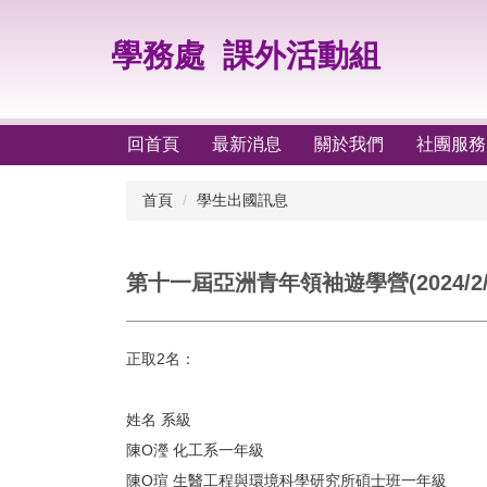
跳
到
學務處
課外活動組
主
要
內
容
回首頁
最新消息
關於我們
社團服務
區
首頁
學生出國訊息
第十一屆亞洲青年領袖遊學營(2024/2/1
正取2名：
姓名 系級
陳O瀅 化工系一年級
陳O瑄 生醫工程與環境科學研究所碩士班一年級