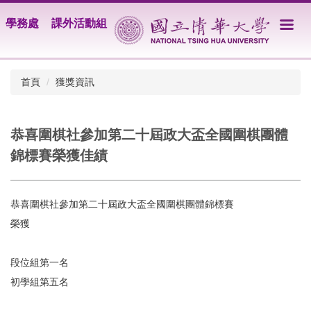
跳
學務處
課外活動組
到
主
要
內
首頁
獲獎資訊
容
區
恭喜圍棋社參加第二十屆政大盃全國圍棋團體
錦標賽榮獲佳績
恭喜圍棋社參加第二十屆政大盃全國圍棋團體錦標賽
榮獲
段位組第一名
初學組第五名