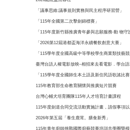
「議事思維:議事規則實務與民主程序研習營」
「115年全國第二次擊劍錦標賽」
「115年度新竹縣推廣青年參與志願服務-動 物
「2026第12屆港都盃海洋永續餐飲創意大賽」
「115學年度全國高級中等學校學生商業類技藝
臺灣台語人權電影放映–相招來去看電影．學台語2
「115學年度全國師生本土語及新住民語歌謠比
115年教育部生命教育關懷與推廣短片競賽
台灣心輔犬培育團隊115年人才培育計畫課程
115年度劍道合同交流活動實施計畫，請假事項
2026年第五屆「養生鹿茸。膳食新秀」
115年青年廚師挑戰國際廚藝競賽培訓共學圈暨