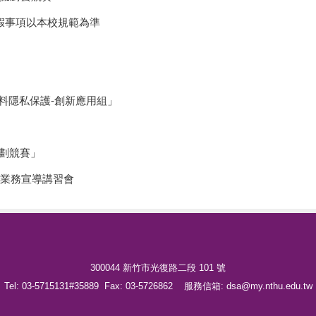
請假事項以本校規範為準
資料隱私保護-創新應用組」
規劃競賽」
引業務宣導講習會
300044 新竹市光復路二段 101 號
Tel: 03-5715131#35889 Fax: 03-5726862 服務信箱: dsa@my.nthu.edu.tw