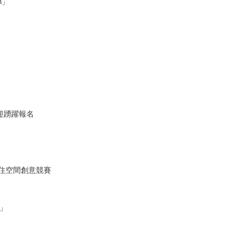
on」
迎踴躍報名
居住空間創意競賽
」