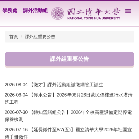
跳
學務處
課外活動組
到
主
要
內
首頁
課外組重要公告
容
區
課外組重要公告
2026-08-04
【徵才】課外活動組誠徵網管工讀生
2026-08-04
【停水公告】2026年08月26日蒙民偉樓進行水塔清
洗工程
2026-07-30
【轉知營繕組公告】2026年全校高壓設備定期停電
保養檢測
2026-07-16
【延長徵件至8/7(五)】國立清華大學2026年社團宣
傳手冊徵件