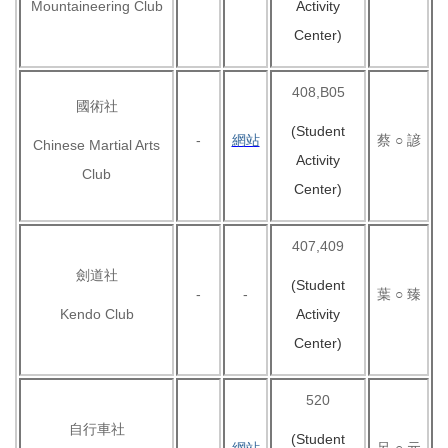
Mountaineering Club
Activity
Center)
408,B05
國術社
(Student
-
網站
蔡 ○ 諺
Chinese Martial Arts
Activity
Club
Center)
407,409
劍道社
(Student
-
-
葉 ○ 臻
Kendo Club
Activity
Center)
520
自行車社
(Student