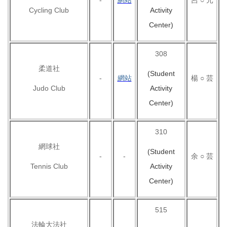
-
網站
呂 ○ 元
Cycling Club
Activity
Center)
308
柔道社
(Student
-
網站
楊 ○ 芸
Judo Club
Activity
Center)
310
網球社
(Student
-
-
余 ○ 芸
Tennis Club
Activity
Center)
515
法輪大法社