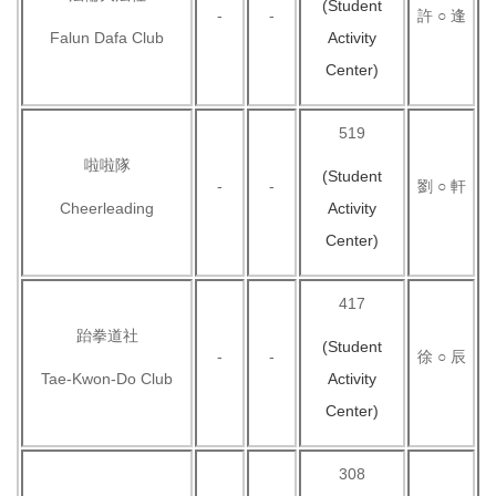
(Student
-
-
許 ○ 逢
Falun Dafa Club
Activity
Center)
519
啦啦隊
(Student
-
-
劉 ○ 軒
Cheerleading
Activity
Center)
417
跆拳道社
(Student
-
-
徐 ○ 辰
Tae-Kwon-Do Club
Activity
Center)
308