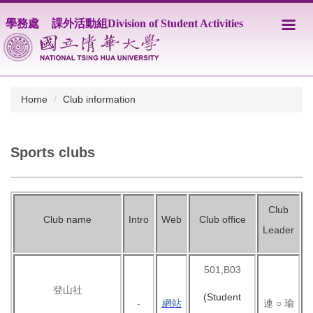
Jump
學務處
課外活動組Division of Student Activities
to
the
main
content
block
Home
Club information
Sports clubs
Club
Club name
Intro
Web
Club office
Leader
501,B03
登山社
(Student
-
網站
連 ○ 瑜